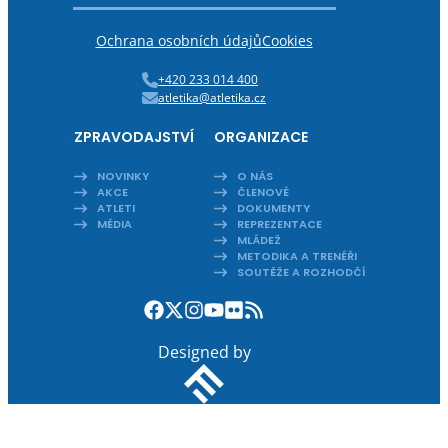
Ochrana osobních údajů
Cookies
+420 233 014 400
atletika@atletika.cz
ZPRAVODAJSTVÍ
ORGANIZACE
NOVINKY
O NÁS
AKCE
ČLENOVÉ
ATLETI
DOKUMENTY
MÉDIA
REPREZENTACE
MLÁDEŽ
METODIKA A TRENÉŘI
SOUTĚŽE A ROZHODČÍ
Designed by