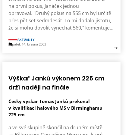
na první pokus, Janáček jednou
opravoval. "Druhý pokus na 555 cm byl určitě
přes pět set sedmdesát. To mi dodalo jistotu,
že si mohu dovolit vynechat 560," komentuje…
AKTUALITY
pátek 14. března 2003
Výškař Janků výkonem 225 cm
drží naději na finále
Český výškař Tomáš Janků překonal
v kvalifikaci halového MS v Birminghamu
225 cm
a ve své skupině skončil na druhém místě
za Bělorusem Genadijem Morozem, který