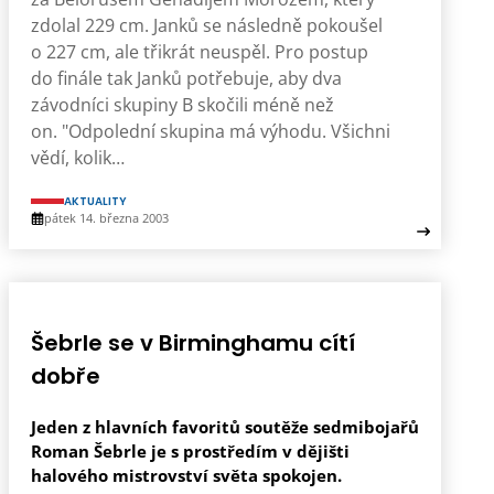
zdolal 229 cm. Janků se následně pokoušel
o 227 cm, ale třikrát neuspěl. Pro postup
do finále tak Janků potřebuje, aby dva
závodníci skupiny B skočili méně než
on. "Odpolední skupina má výhodu. Všichni
vědí, kolik…
AKTUALITY
pátek 14. března 2003
Šebrle se v Birminghamu cítí
dobře
Jeden z hlavních favoritů soutěže sedmibojařů
Roman Šebrle je s prostředím v dějišti
halového mistrovství světa spokojen.