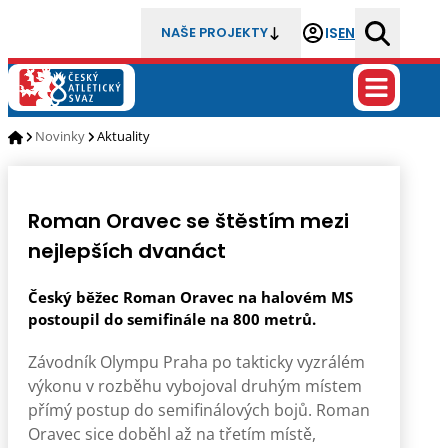
IS
EN
NAŠE PROJEKTY
Novinky
Aktuality
Roman Oravec se štěstím mezi
nejlepších dvanáct
Český běžec Roman Oravec na halovém MS
postoupil do semifinále na 800 metrů.
Závodník Olympu Praha po takticky vyzrálém
výkonu v rozběhu vybojoval druhým místem
přímý postup do semifinálových bojů. Roman
Oravec sice doběhl až na třetím místě,