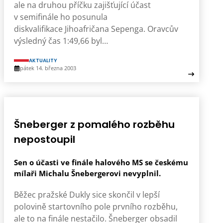
ale na druhou příčku zajišťující účast
v semifinále ho posunula
diskvalifikace Jihoafričana Sepenga. Oravcův
výsledný čas 1:49,66 byl…
AKTUALITY
pátek 14. března 2003
Šneberger z pomalého rozběhu
nepostoupil
Sen o účasti ve finále halového MS se českému
mílaři Michalu Šnebergerovi nevyplnil.
Běžec pražské Dukly sice skončil v lepší
polovině startovního pole prvního rozběhu,
ale to na finále nestačilo. Šneberger obsadil