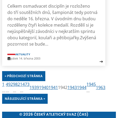
Celkem osmadvacet disciplín je rozloženo
do tří soutěžních dnů, šampionát tedy potrvá
do neděle 16. března. V úvodním dnu budou
rozděleny čtyři kolekce medailí. Rozdělí si je
nejúspěšnější závodníci v nejkratším sprintu
obou kategorií, koulaři a pětibojařky.Zvýšená
pozornost se bude…
AKTUALITY
pátek 14. března 2003
« PŘEDCHOZÍ STRÁNKA
1
492
982
1473
1945
1939
1940
1941
1942
1943
1944
1963
…
…
…
…
…
NÁSLEDUJÍCÍ STRÁNKA »
© 2026 ČESKÝ ATLETICKÝ SVAZ (ČAS)