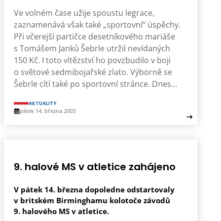
Ve volném čase užije spoustu legrace,
zaznamenává však také „sportovní“ úspěchy.
Při včerejší partičce desetníkového mariáše
s Tomášem Janků Šebrle utržil nevídaných
150 Kč. I toto vítězství ho povzbudilo v boji
o světové sedmibojařské zlato. Výborně se
Šebrle cítí také po sportovní stránce. Dnes…
AKTUALITY
pátek 14. března 2003
9. halové MS v atletice zahájeno
V pátek 14. března dopoledne odstartovaly
v britském Birminghamu kolotoče závodů
9. halového MS v atletice.