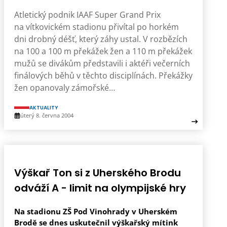
Atletický podnik IAAF Super Grand Prix
na vítkovickém stadionu přivítal po horkém
dni drobný déšť, který záhy ustal. V rozbězích
na 100 a 100 m překážek žen a 110 m překážek
mužů se divákům představili i aktéři večerních
finálových běhů v těchto disciplínách. Překážky
žen opanovaly zámořské…
AKTUALITY
úterý 8. června 2004
Výškař Ton si z Uherského Brodu
odváží A - limit na olympijské hry
Na stadionu ZŠ Pod Vinohrady v Uherském
Brodě se dnes uskutečnil výškařský mítink