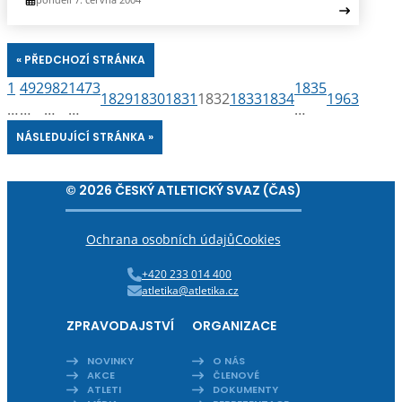
« PŘEDCHOZÍ STRÁNKA
1
492
982
1473
1835
1829
1830
1831
1832
1833
1834
1963
…
…
…
…
…
NÁSLEDUJÍCÍ STRÁNKA »
© 2026 ČESKÝ ATLETICKÝ SVAZ (ČAS)
Ochrana osobních údajů
Cookies
+420 233 014 400
atletika@atletika.cz
ZPRAVODAJSTVÍ
ORGANIZACE
NOVINKY
O NÁS
AKCE
ČLENOVÉ
ATLETI
DOKUMENTY