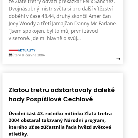
ze Zlaté tretry odváží překážkář Felix Sánchez.
Dvojnásobný mistr světa si pro další vítězství
doběhl v čase 48.44, druhý skončil Američan
Joey Woody a třetí Jamajčan Danny Mc Farlane.
"Jsem spokojen, byl to můj první závod
v sezoně. Jde mi hlavně o svůj…
AKTUALITY
úterý 8. června 2004
Zlatou tretru odstartovaly daleké
hody Pospíšilové Cechlové
Úvodní část 43. ročníku mítinku Zlatá tretra
2004 obstaral takzvaný Národní program,
kterého už se zúčastnila řada hvězd světové
atletiky.