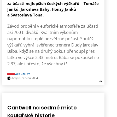
za účasti nejlepších českých výškařů – Tomáše
Janků, Jaroslava Báby, Honzy Janků
a Svatoslava Tona.
Závod proběhl v euforické atmosféře za účasti
asi 700 ti diváků. Kvalitním výkonům
napomohlo i teplé bezvětrné počasí. Soutěž
výškařů vyhrál svěřenec trenéra Dudy Jaroslav
Bába, když se na druhý pokus přehoupl přes
laťku ve výšce 2.33 metru. Bába se pokoušel i o
2.37, ale i přesto, že všechny tři…
AKTUALITY
úterý 8. června 2004
Cantwell na sedmé místo
koulařské historie