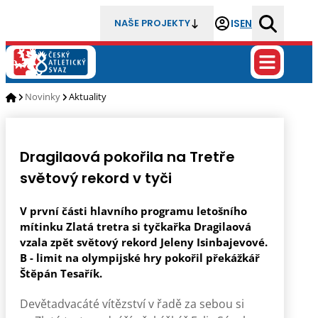
IS
EN
NAŠE PROJEKTY
Novinky
Aktuality
Dragilaová pokořila na Tretře
světový rekord v tyči
V první části hlavního programu letošního
mítinku Zlatá tretra si tyčkařka Dragilaová
vzala zpět světový rekord Jeleny Isinbajevové.
B - limit na olympijské hry pokořil překážkář
Štěpán Tesařík.
Devětadvacáté vítězství v řadě za sebou si