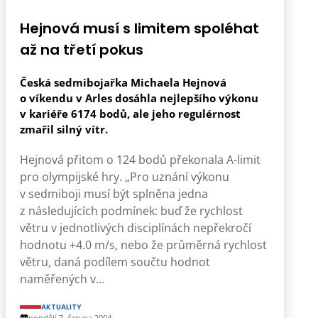
Hejnová musí s limitem spoléhat
až na třetí pokus
Česká sedmibojařka Michaela Hejnová
o víkendu v Arles dosáhla nejlepšího výkonu
v kariéře 6174 bodů, ale jeho regulérnost
zmařil silný vítr.
Hejnová přitom o 124 bodů překonala A-limit
pro olympijské hry. „Pro uznání výkonu
v sedmiboji musí být splněna jedna
z následujících podmínek: buď že rychlost
větru v jednotlivých disciplínách nepřekročí
hodnotu +4.0 m/s, nebo že průměrná rychlost
větru, daná podílem součtu hodnot
naměřených v…
AKTUALITY
pondělí 7. června 2004