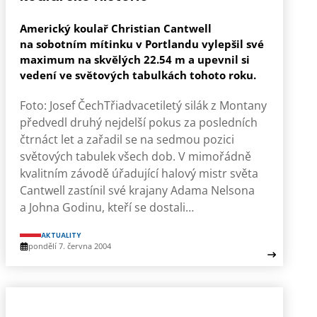
Americký koulař Christian Cantwell
na sobotním mítinku v Portlandu vylepšil své
maximum na skvělých 22.54 m a upevnil si
vedení ve světových tabulkách tohoto roku.
Foto: Josef ČechTřiadvacetiletý silák z Montany
předvedl druhý nejdelší pokus za posledních
čtrnáct let a zařadil se na sedmou pozici
světových tabulek všech dob. V mimořádně
kvalitním závodě úřadující halový mistr světa
Cantwell zastínil své krajany Adama Nelsona
a Johna Godinu, kteří se dostali…
AKTUALITY
pondělí 7. června 2004