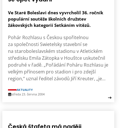
Ve Staré Boleslavi dnes vyvrcholil 36. ročník
populární soutěže školních družstev
žákovských kategorií Setkáním vítězů.
Pohár Rozhlasu s Českou spořitelnou
za společnosti Swietelsky stavební se
na staroboleslavském stadionu v Atletickém
středisku Emila Zátopka v Houštce uskutečnil
podruhé v řadě. „Pořádání Poháru Rozhlasu je
velkým přínosem pro stadion i pro zdejší
region,“ uznal ředitel závodů Jiří Kreuter, „je…
AKTUALITY
středa 23. června 2004
Česká štafeta má naději