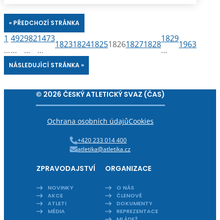
« PŘEDCHOZÍ STRÁNKA
1
492
982
1473
1829
1823
1824
1825
1826
1827
1828
1963
…
…
…
…
…
NÁSLEDUJÍCÍ STRÁNKA »
© 2026 ČESKÝ ATLETICKÝ SVAZ (ČAS)
Ochrana osobních údajů
Cookies
+420 233 014 400
atletika@atletika.cz
ZPRAVODAJSTVÍ
ORGANIZACE
NOVINKY
O NÁS
AKCE
ČLENOVÉ
ATLETI
DOKUMENTY
MÉDIA
REPREZENTACE
MLÁDEŽ