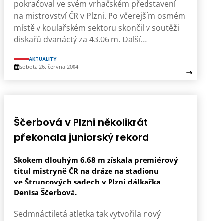
pokračoval ve svém vrhačském představení
na mistrovství ČR v Plzni. Po včerejším osmém
místě v koulařském sektoru skončil v soutěži
diskařů dvanáctý za 43.06 m. Další…
AKTUALITY
sobota 26. června 2004
Ščerbová v Plzni několikrát
překonala juniorský rekord
Skokem dlouhým 6.68 m získala premiérový
titul mistryně ČR na dráze na stadionu
ve Štruncových sadech v Plzni dálkařka
Denisa Ščerbová.
Sedmnáctiletá atletka tak vytvořila nový