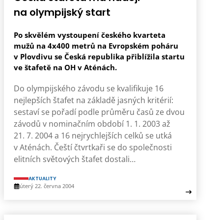
na olympijský start
Po skvělém vystoupení českého kvarteta
mužů na 4x400 metrů na Evropském poháru
v Plovdivu se Česká republika přiblížila startu
ve štafetě na OH v Aténách.
Do olympijského závodu se kvalifikuje 16
nejlepších štafet na základě jasných kritérií:
sestaví se pořadí podle průměru časů ze dvou
závodů v nominačním období 1. 1. 2003 až
21. 7. 2004 a 16 nejrychlejších celků se utká
v Aténách. Čeští čtvrtkaři se do společnosti
elitních světových štafet dostali…
AKTUALITY
úterý 22. června 2004