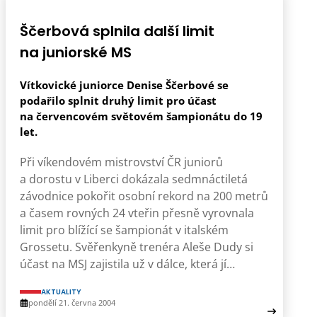
Ščerbová splnila další limit
na juniorské MS
Vítkovické juniorce Denise Ščerbové se
podařilo splnit druhý limit pro účast
na červencovém světovém šampionátu do 19
let.
Při víkendovém mistrovství ČR juniorů
a dorostu v Liberci dokázala sedmnáctiletá
závodnice pokořit osobní rekord na 200 metrů
a časem rovných 24 vteřin přesně vyrovnala
limit pro blížící se šampionát v italském
Grossetu. Svěřenkyně trenéra Aleše Dudy si
účast na MSJ zajistila už v dálce, která jí…
AKTUALITY
pondělí 21. června 2004