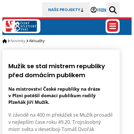
IS
EN
NAŠE PROJEKTY
Novinky
Aktuality
Mužík se stal mistrem republiky
před domácím publikem
Na mistrovství České republiky na dráze
v Plzni potěšil domácí publikum rodilý
Plzeňák Jiří Mužík.
V závodě na 400 m překážek se Mužík prosadil
v nejlepším čase roku 49.20. Trojnásobný
mistr světa v desetiboji Tomáš Dvořák