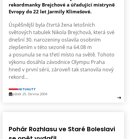
rekordmanky Brejchové a úřadující mistryně
Evropy do 22 let Jarmily Klimešové.
Úspěšnější byla čtvrtá žena letošních
světových tabulek Nikola Brejchová, která své
dnešní 30. narozeniny oslavila osobním
zlepšením v této sezoně na 64.08 m
a posunula se na třetí místo na světě. Tohoto
výkonu dosáhla závodnice Olympu Praha
hned v první sérii, zároveň tak stanovila nový
rekord…
AKTUALITY
pátek 25. června 2004
Pohár Rozhlasu ve Staré Boleslavi
se opět vydařil