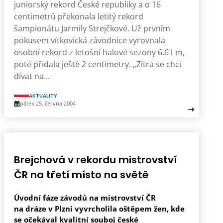
juniorský rekord České republiky a o 16
centimetrů překonala letitý rekord
šampionátu Jarmily Strejčkové. Už prvním
pokusem vítkovická závodnice vyrovnala
osobní rekord z letošní halové sezony 6.61 m,
poté přidala ještě 2 centimetry. „Zítra se chci
dívat na…
AKTUALITY
pátek 25. června 2004
Brejchová v rekordu mistrovství
ČR na třetí místo na světě
Úvodní fáze závodů na mistrovství ČR
na dráze v Plzni vyvrcholila oštěpem žen, kde
se očekával kvalitní souboj české