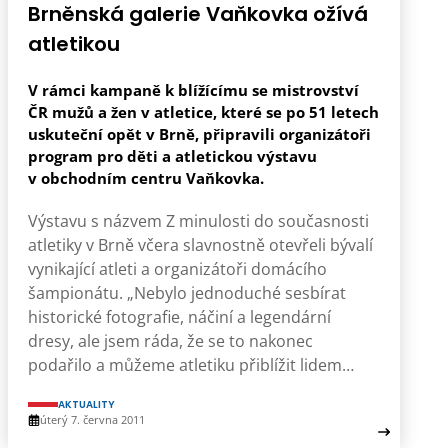
Brněnská galerie Vaňkovka ožívá
atletikou
V rámci kampaně k blížícímu se mistrovství
ČR mužů a žen v atletice, které se po 51 letech
uskuteční opět v Brně, připravili organizátoři
program pro děti a atletickou výstavu
v obchodním centru Vaňkovka.
Výstavu s názvem Z minulosti do současnosti
atletiky v Brně včera slavnostně otevřeli bývalí
vynikající atleti a organizátoři domácího
šampionátu. „Nebylo jednoduché sesbírat
historické fotografie, náčiní a legendární
dresy, ale jsem ráda, že se to nakonec
podařilo a můžeme atletiku přiblížit lidem…
AKTUALITY
úterý 7. června 2011