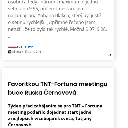
osobní a tedy i národní maximum o jednu
setinu na 9.96, přičemž nestačil jen
na Jamajčana Yohana Blakea, který byl ještě
o setinu rychlejší. „Upřímně řečeno jsem
netušil, že to bylo tak rychlé. Možná 9.97, 9.98.
…
AKTUALITY
středa 8. června 2011
Favoritkou TNT-Fortuna meetingu
bude Ruska Černovová
Týden před zahájením se pro TNT – Fortuna
meeting podařilo dojednat start jedné
z nejlepších vícebojařek světa, Taťjany
Černovové.