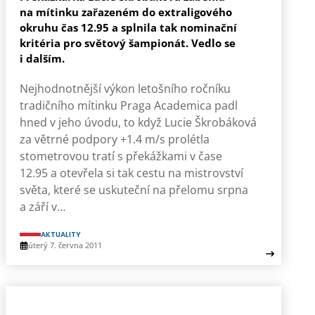
na mítinku zařazeném do extraligového
okruhu čas 12.95 a splnila tak nominační
kritéria pro světový šampionát. Vedlo se
i dalším.
Nejhodnotnější výkon letošního ročníku
tradičního mítinku Praga Academica padl
hned v jeho úvodu, to když Lucie Škrobáková
za větrné podpory +1.4 m/s prolétla
stometrovou tratí s překážkami v čase
12.95 a otevřela si tak cestu na mistrovství
světa, které se uskuteční na přelomu srpna
a září v…
AKTUALITY
úterý 7. června 2011