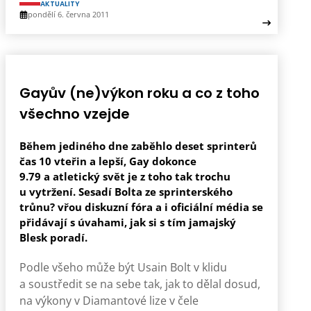
AKTUALITY
pondělí 6. června 2011
Gayův (ne)výkon roku a co z toho
všechno vzejde
Během jediného dne zaběhlo deset sprinterů
čas 10 vteřin a lepší, Gay dokonce
9.79 a atletický svět je z toho tak trochu
u vytržení. Sesadí Bolta ze sprinterského
trůnu? vřou diskuzní fóra a i oficiální média se
přidávají s úvahami, jak si s tím jamajský
Blesk poradí.
Podle všeho může být Usain Bolt v klidu
a soustředit se na sebe tak, jak to dělal dosud,
na výkony v Diamantové lize v čele