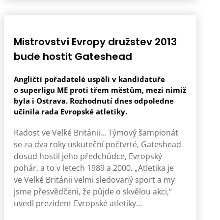
Mistrovství Evropy družstev 2013
bude hostit Gateshead
Angličtí pořadatelé uspěli v kandidatuře
o superligu ME proti třem městům, mezi nimiž
byla i Ostrava. Rozhodnutí dnes odpoledne
učinila rada Evropské atletiky.
Radost ve Velké Británii... Týmový šampionát
se za dva roky uskuteční počtvrté, Gateshead
dosud hostil jeho předchůdce, Evropský
pohár, a to v letech 1989 a 2000. „Atletika je
ve Velké Británii velmi sledovaný sport a my
jsme přesvědčeni, že půjde o skvělou akci,“
uvedl prezident Evropské atletiky…