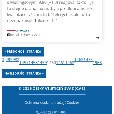
s Mullingsovými 9.80 (+1.3) reagoval takto: „Je
to stejné dráha, na níž byla předloni americká
kvalifikace, všichni tu běželi rychle, ale už to
nezopakovali. Takže klid...“…
AKTUALITY
pondělí 6. června 2011
« PŘEDCHOZÍ STRÁNKA
1
492
982
1463
1473
1457
1458
1459
1460
1461
1462
1963
…
…
…
…
…
NÁSLEDUJÍCÍ STRÁNKA »
© 2026 ČESKÝ ATLETICKÝ SVAZ (ČAS)
Ochrana osobních údajů
Cookies
+420 233 014 400