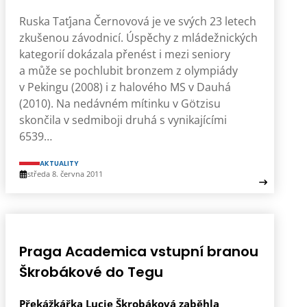
Ruska Taťjana Černovová je ve svých 23 letech
zkušenou závodnicí. Úspěchy z mládežnických
kategorií dokázala přenést i mezi seniory
a může se pochlubit bronzem z olympiády
v Pekingu (2008) i z halového MS v Dauhá
(2010). Na nedávném mítinku v Götzisu
skončila v sedmiboji druhá s vynikajícími
6539…
AKTUALITY
středa 8. června 2011
Praga Academica vstupní branou
Škrobákové do Tegu
Překážkářka Lucie Škrobáková zaběhla