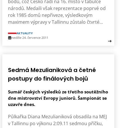
bodů, což Česko řadí na 16. místo v tabulce
národů. Medaili však reprezentace poprvé od
rok 1985 domů nepřiveze, výsledkovým
maximem výpravy v Tallinnu zůstalo čtvrté…
AKTUALITY
neděle 24. července 2011
Sedmá Mezulianiková a četné
postupy do finálových bojů
Sumář českých výsledků ze třetího soutěžního
dne mistrovství Evropy juniorů. Šampionát se
uzavře dnes.
Půlkařka Diana Mezulianiková obsadila na MEJ
v Tallinnu po výkonu 2:09.11 sedmou příčku,