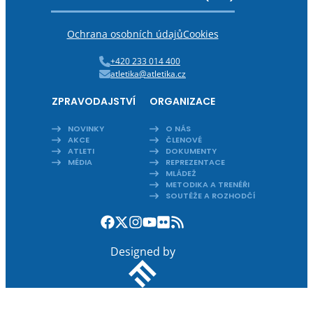
Ochrana osobních údajů
Cookies
+420 233 014 400
atletika@atletika.cz
ZPRAVODAJSTVÍ
ORGANIZACE
NOVINKY
O NÁS
AKCE
ČLENOVÉ
ATLETI
DOKUMENTY
MÉDIA
REPREZENTACE
MLÁDEŽ
METODIKA A TRENÉŘI
SOUTĚŽE A ROZHODČÍ
Designed by