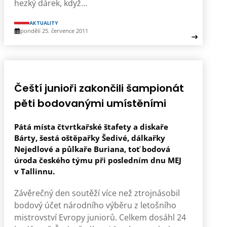
hezký dárek, když…
AKTUALITY
pondělí 25. července 2011
Čeští junioři zakončili šampionát
pěti bodovanými umístěními
Pátá místa čtvrtkařské štafety a diskaře
Bárty, šestá oštěpařky Šedivé, dálkařky
Nejedlové a půlkaře Buriana, toť bodová
úroda českého týmu při posledním dnu MEJ
v Tallinnu.
Závěrečný den soutěží více než ztrojnásobil
bodový účet národního výběru z letošního
mistrovství Evropy juniorů. Celkem dosáhl 24