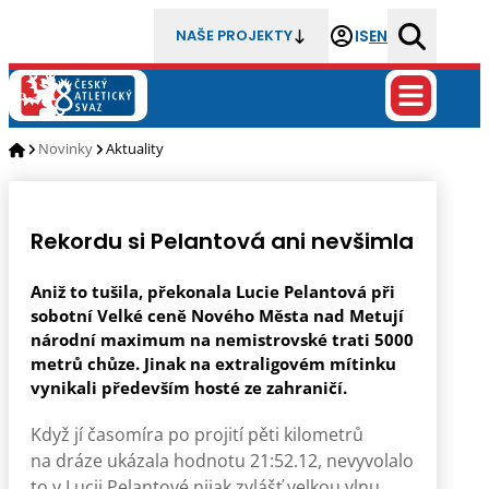
IS
EN
NAŠE PROJEKTY
Novinky
Aktuality
Rekordu si Pelantová ani nevšimla
Aniž to tušila, překonala Lucie Pelantová při
sobotní Velké ceně Nového Města nad Metují
národní maximum na nemistrovské trati 5000
metrů chůze. Jinak na extraligovém mítinku
vynikali především hosté ze zahraničí.
Když jí časomíra po projití pěti kilometrů
na dráze ukázala hodnotu 21:52.12, nevyvolalo
to v Lucii Pelantové nijak zvlášť velkou vlnu