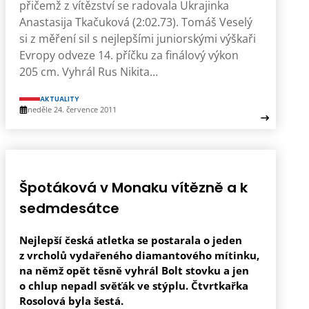
přičemž z vítězství se radovala Ukrajinka
Anastasija Tkačuková (2:02.73). Tomáš Veselý
si z měření sil s nejlepšími juniorskými výškaři
Evropy odveze 14. příčku za finálový výkon
205 cm. Vyhrál Rus Nikita…
AKTUALITY
neděle 24. července 2011
Špotáková v Monaku vítězně a k
sedmdesátce
Nejlepší česká atletka se postarala o jeden
z vrcholů vydařeného diamantového mítinku,
na němž opět těsně vyhrál Bolt stovku a jen
o chlup nepadl svěťák ve stýplu. Čtvrtkařka
Rosolová byla šestá.