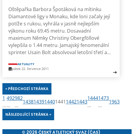
Oštěpařka Barbora Špotáková na mítinku
Diamantové ligy v Monaku, kde loni začaly její
potíže s rukou, vyhrála v jasně nejlepším
výkonu roku 69.45 metru. Dosavadní
maximum Němky Christiny Obergföllové
vylepšila o 1.44 metru. Jamajský fenomenální
sprinter Usain Bolt absolvoval letošní třetí a…
AKTUALITY
pátek 22. července 2011
« PŘEDCHOZÍ STRÁNKA
1
492
982
1444
1473
1438
1439
1440
1441
1442
1443
1963
…
…
…
…
…
NÁSLEDUJÍCÍ STRÁNKA »
© 2026 ČESKÝ ATLETICKÝ SVAZ (ČAS)