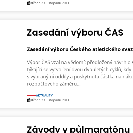
středa 23. listopadu 2011
Zasedání výboru ČAS
Zasedání výboru Českého atletického svazu
Výbor ČAS vzal na vědomí: předložený návrh o s
týkající se vytvoření dvou dvouletých cyklů, kd
s vybranými oddíly a poskytnuta částka na náku
rozpočtového záměru…
AKTUALITY
středa 23. listopadu 2011
Závody v půlmaratónu