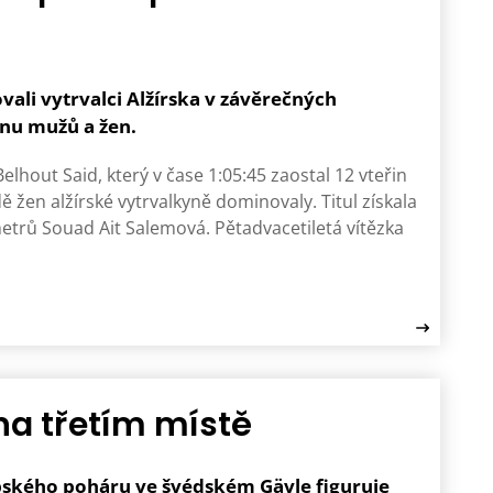
vali vytrvalci Alžírska v závěrečných
nu mužů a žen.
Belhout Said, který v čase 1:05:45 zaostal 12 vteřin
en alžírské vytrvalkyně dominovaly. Titul získala
etrů Souad Ait Salemová. Pětadvacetiletá vítězka
y na třetím místě
opského poháru ve švédském Gävle figuruje