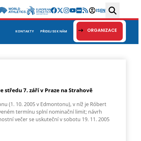
IS
EN
ORGANIZACE
KONTAKTY
PŘIDEJ SE K NÁM
 středu 7. září v Praze na Strahově
nu (1. 10. 2005 v Edmontonu), v níž je Róbert
noveném termínu splní nominační limit; návrh
nostní večer se uskuteční v sobotu 19. 11. 2005