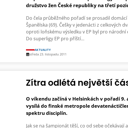
družstvo žen České republiky na třetí pozic
Do čela průběžného pořadí se prosadil domácí 
Španělska (69). Češky v jedenácti z celkových dv
oproti loňskému výsledku v EP byl pro národní
Do superligy EP pro příští…
AKTUALITY
středa 23. listopadu 2011
Zítra odlétá největší č
O víkendu začíná v Helsinkách v pořadí 9. 
vysílá do finské metropole devatenáctičle
spektru disciplín.
Jak se na šampionát těší, co od sebe očekávají a