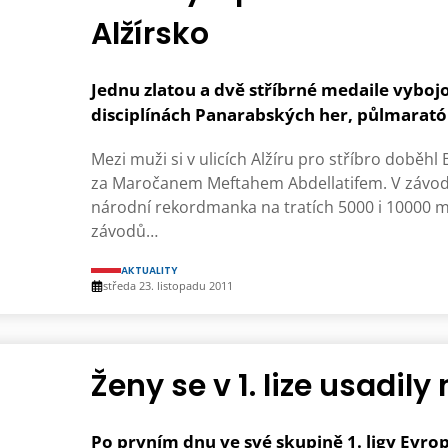
Alžírsko
Jednu zlatou a dvě stříbrné medaile vybojo
disciplínách Panarabských her, půlmarató
Mezi muži si v ulicích Alžíru pro stříbro doběhl 
za Maročanem Meftahem Abdellatifem. V závodě ž
národní rekordmanka na tratích 5000 i 10000 m
závodů…
AKTUALITY
středa 23. listopadu 2011
Ženy se v 1. lize usadil
Po prvním dnu ve své skupině 1. ligy Evr