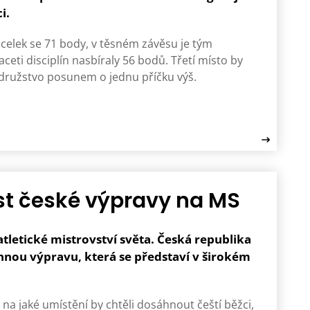
i.
celek se 71 body, v těsném závěsu je tým
aceti disciplín nasbíraly 56 bodů. Třetí místo by
 družstvo posunem o jednu příčku výš.
ást české výpravy na MS
atletické mistrovství světa. Česká republika
nnou výpravu, která se představí v širokém
 na jaké umístění by chtěli dosáhnout čeští běžci,