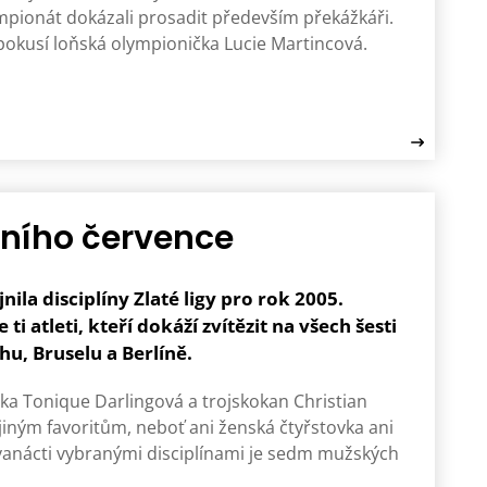
mpionát dokázali prosadit především překážkáři.
pokusí loňská olympionička Lucie Martincová.
rvního července
ila disciplíny Zlaté ligy pro rok 2005.
i atleti, kteří dokáží zvítězit na všech šesti
hu, Bruselu a Berlíně.
ařka Tonique Darlingová a trojskokan Christian
jiným favoritům, neboť ani ženská čtyřstovka ani
dvanácti vybranými disciplínami je sedm mužských