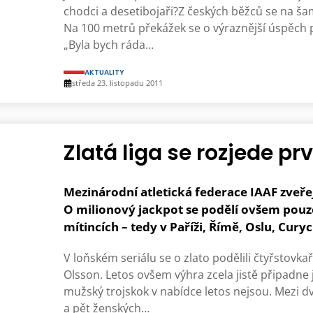
chodci a desetibojaři?Z českých běžců se na ša
Na 100 metrů překážek se o výraznější úspěch 
„Byla bych ráda…
AKTUALITY
středa 23. listopadu 2011
Zlatá liga se rozjede p
Mezinárodní atletická federace IAAF zveřejn
O milionový jackpot se podělí ovšem pouze t
mítincích – tedy v Paříži, Římě, Oslu, Curyc
V loňském seriálu se o zlato podělili čtyřstovk
Olsson. Letos ovšem výhra zcela jistě připadne 
mužský trojskok v nabídce letos nejsou. Mezi 
a pět ženských…