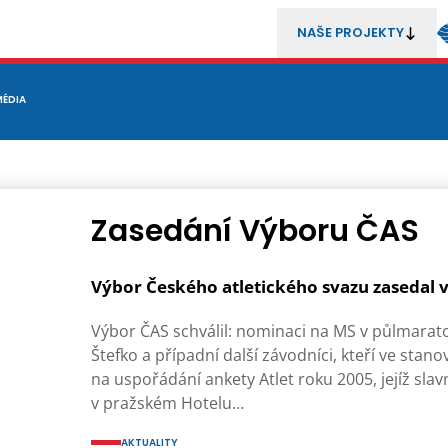
NAŠE PROJEKTY
REZENTACE
MÉDIA
MLÁDEŽ
METODIKA A TRENÉŘI
SOUTĚŽE A ROZHODČÍ
Zasedání Výboru ČAS
Výbor Českého atletického svazu zasedal ve
Výbor ČAS schválil: nominaci na MS v půlmarato
Štefko a případní další závodníci, kteří ve sta
na uspořádání ankety Atlet roku 2005, jejíž slav
v pražském Hotelu…
AKTUALITY