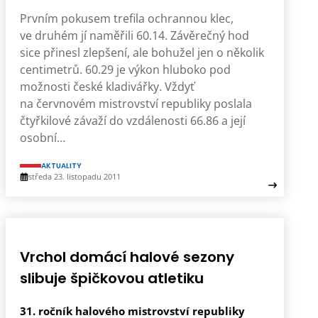
Prvním pokusem trefila ochrannou klec,
ve druhém jí naměřili 60.14. Závěrečný hod
sice přinesl zlepšení, ale bohužel jen o několik
centimetrů. 60.29 je výkon hluboko pod
možnosti české kladivářky. Vždyť
na červnovém mistrovství republiky poslala
čtyřkilové závaží do vzdálenosti 66.86 a její
osobní…
AKTUALITY
středa 23. listopadu 2011
Vrchol domácí halové sezony
slibuje špičkovou atletiku
31. ročník halového mistrovství republiky