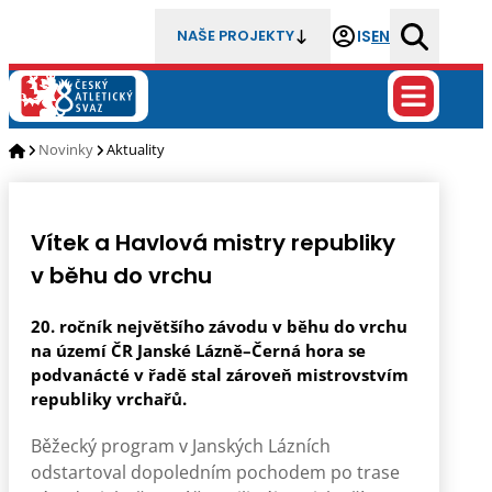
IS
EN
NAŠE PROJEKTY
Novinky
Aktuality
Vítek a Havlová mistry republiky
v běhu do vrchu
20. ročník největšího závodu v běhu do vrchu
na území ČR Janské Lázně–Černá hora se
podvanácté v řadě stal zároveň mistrovstvím
republiky vrchařů.
Běžecký program v Janských Lázních
odstartoval dopoledním pochodem po trase