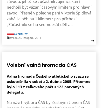
závodu, jehož se zúčastnili zájemci, kteří
nechtěli být vázaní časovým limitem pro hlavní
závod. Přesně v poledne paní Viktorie Špidlová
zahájila běh na 1 kilometr pro příchozí.
„Zúčastnilo se ho sedmdesát dětí a…
AKTUALITY
středa 23. listopadu 2011
Volební valná hromada ČAS
Valná hromada Českého atletického svazu se
uskutečnila v sobotu 2. dubna 2005. Přítomno
bylo 113 z celkového počtu 122 pozvaných
delegátů.
Na návrh výboru ČAS byl čestným členem ČAS