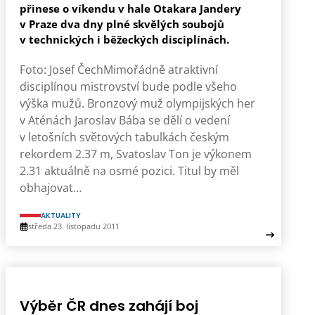
přinese o víkendu v hale Otakara Jandery
v Praze dva dny plné skvělých soubojů
v technických i běžeckých disciplínách.
Foto: Josef ČechMimořádně atraktivní
disciplínou mistrovství bude podle všeho
výška mužů. Bronzový muž olympijských her
v Aténách Jaroslav Bába se dělí o vedení
v letošních světových tabulkách českým
rekordem 2.37 m, Svatoslav Ton je výkonem
2.31 aktuálně na osmé pozici. Titul by měl
obhajovat…
AKTUALITY
středa 23. listopadu 2011
Výběr ČR dnes zahájí boj