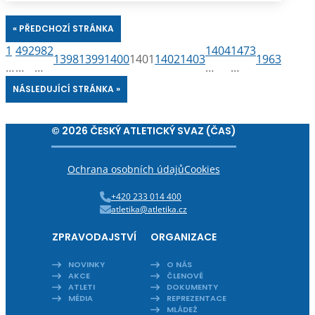
« PŘEDCHOZÍ STRÁNKA
1
492
982
1404
1473
1398
1399
1400
1401
1402
1403
1963
…
…
…
…
…
NÁSLEDUJÍCÍ STRÁNKA »
© 2026 ČESKÝ ATLETICKÝ SVAZ (ČAS)
Ochrana osobních údajů
Cookies
+420 233 014 400
atletika@atletika.cz
ZPRAVODAJSTVÍ
ORGANIZACE
NOVINKY
O NÁS
AKCE
ČLENOVÉ
ATLETI
DOKUMENTY
MÉDIA
REPREZENTACE
MLÁDEŽ