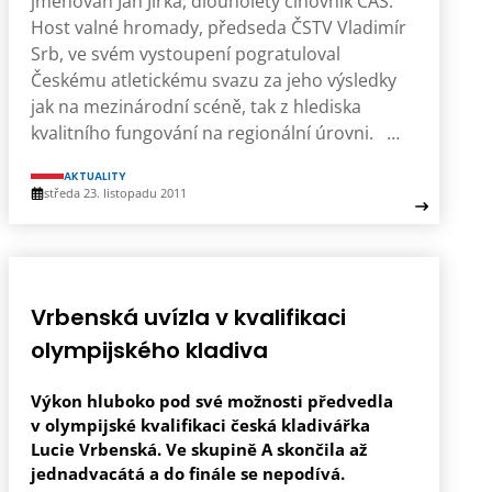
jmenován Jan Jirka, dlouholetý činovník ČAS.
Host valné hromady, předseda ČSTV Vladimír
Srb, ve svém vystoupení pogratuloval
Českému atletickému svazu za jeho výsledky
jak na mezinárodní scéně, tak z hlediska
kvalitního fungování na regionální úrovni. …
AKTUALITY
středa 23. listopadu 2011
Vrbenská uvízla v kvalifikaci
olympijského kladiva
Výkon hluboko pod své možnosti předvedla
v olympijské kvalifikaci česká kladivářka
Lucie Vrbenská. Ve skupině A skončila až
jednadvacátá a do finále se nepodívá.