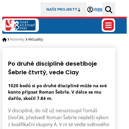
IS
EN
NAŠE PROJEKTY
Novinky
Aktuality
Po druhé disciplíně desetiboje
Šebrle čtvrtý, vede Clay
1020 bodů si po druhé disciplíně může na své
konto připsat Roman Šebrle. V dálce se mu
dařilo, skočil 7.84 m.
V disciplíně, do níž už nenastoupil Tomáš
Dvořák, předvedl Roman Šebrle nejdelší výkon
z kvalifikační skupiny A. V ní se vedle světového