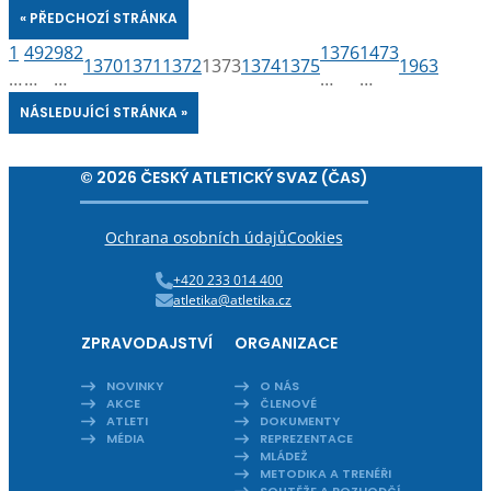
« PŘEDCHOZÍ STRÁNKA
1
492
982
1376
1473
1370
1371
1372
1373
1374
1375
1963
…
…
…
…
…
NÁSLEDUJÍCÍ STRÁNKA »
© 2026 ČESKÝ ATLETICKÝ SVAZ (ČAS)
Ochrana osobních údajů
Cookies
+420 233 014 400
atletika@atletika.cz
ZPRAVODAJSTVÍ
ORGANIZACE
NOVINKY
O NÁS
AKCE
ČLENOVÉ
ATLETI
DOKUMENTY
MÉDIA
REPREZENTACE
MLÁDEŽ
METODIKA A TRENÉŘI