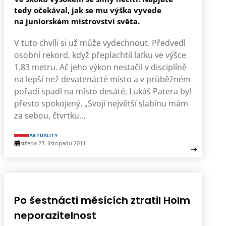
tedy očekával, jak se mu výška vyvede
na juniorském mistrovství světa.
V tuto chvíli si už může vydechnout. Předvedl
osobní rekord, když přeplachtil laťku ve výšce
1.83 metru. Ač jeho výkon nestačil v disciplíně
na lepší než devatenácté místo a v průběžném
pořadí spadl na místo desáté, Lukáš Patera byl
přesto spokojený. „Svoji největší slabinu mám
za sebou, čtvrtku…
AKTUALITY
středa 23. listopadu 2011
Po šestnácti měsících ztratil Holm
neporazitelnost