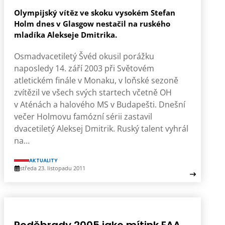
Olympijský vítěz ve skoku vysokém Stefan
Holm dnes v Glasgow nestačil na ruského
mladíka Alekseje Dmitrika.
Osmadvacetiletý Švéd okusil porážku
naposledy 14. září 2003 při Světovém
atletickém finále v Monaku, v loňské sezoně
zvítězil ve všech svých startech včetně OH
v Aténách a halového MS v Budapešti. Dnešní
večer Holmovu famózní sérii zastavil
dvacetiletý Aleksej Dmitrik. Ruský talent vyhrál
na…
AKTUALITY
středa 23. listopadu 2011