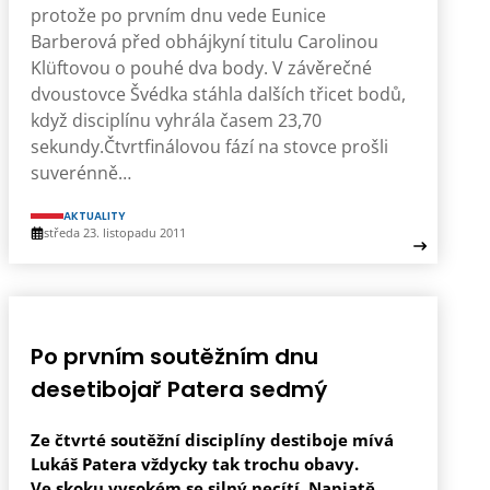
protože po prvním dnu vede Eunice
Barberová před obhájkyní titulu Carolinou
Klüftovou o pouhé dva body. V závěrečné
dvoustovce Švédka stáhla dalších třicet bodů,
když disciplínu vyhrála časem 23,70
sekundy.Čtvrtfinálovou fází na stovce prošli
suverénně…
AKTUALITY
středa 23. listopadu 2011
Po prvním soutěžním dnu
desetibojař Patera sedmý
Ze čtvrté soutěžní disciplíny destiboje mívá
Lukáš Patera vždycky tak trochu obavy.
Ve skoku vysokém se silný necítí. Napjatě