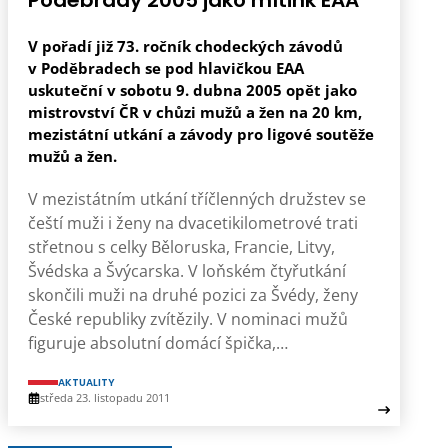
Poděbrady 2005 jako mítink EAA
V pořadí již 73. ročník chodeckých závodů
v Poděbradech se pod hlavičkou EAA
uskuteční v sobotu 9. dubna 2005 opět jako
mistrovství ČR v chůzi mužů a žen na 20 km,
mezistátní utkání a závody pro ligové soutěže
mužů a žen.
V mezistátním utkání tříčlenných družstev se
čeští muži i ženy na dvacetikilometrové trati
střetnou s celky Běloruska, Francie, Litvy,
Švédska a Švýcarska. V loňském čtyřutkání
skončili muži na druhé pozici za Švédy, ženy
České republiky zvítězily. V nominaci mužů
figuruje absolutní domácí špička,…
AKTUALITY
středa 23. listopadu 2011