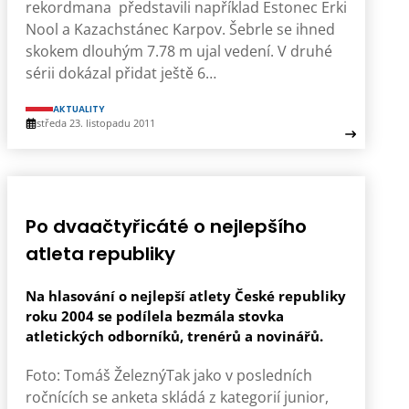
rekordmana představili například Estonec Erki
Nool a Kazachstánec Karpov. Šebrle se ihned
skokem dlouhým 7.78 m ujal vedení. V druhé
sérii dokázal přidat ještě 6…
AKTUALITY
středa 23. listopadu 2011
Po dvaačtyřicáté o nejlepšího
atleta republiky
Na hlasování o nejlepší atlety České republiky
roku 2004 se podílela bezmála stovka
atletických odborníků, trenérů a novinářů.
Foto: Tomáš ŽeleznýTak jako v posledních
ročnících se anketa skládá z kategorií junior,