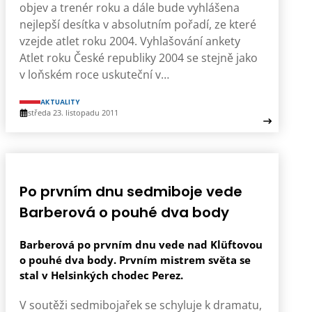
objev a trenér roku a dále bude vyhlášena
nejlepší desítka v absolutním pořadí, ze které
vzejde atlet roku 2004. Vyhlašování ankety
Atlet roku České republiky 2004 se stejně jako
v loňském roce uskuteční v…
AKTUALITY
středa 23. listopadu 2011
Po prvním dnu sedmiboje vede
Barberová o pouhé dva body
Barberová po prvním dnu vede nad Klüftovou
o pouhé dva body. Prvním mistrem světa se
stal v Helsinkých chodec Perez.
V soutěži sedmibojařek se schyluje k dramatu,