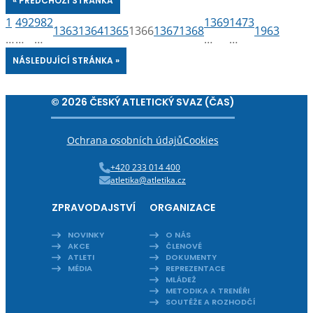
« PŘEDCHOZÍ STRÁNKA
1
492
982
1369
1473
1363
1364
1365
1366
1367
1368
1963
…
…
…
…
…
NÁSLEDUJÍCÍ STRÁNKA »
© 2026 ČESKÝ ATLETICKÝ SVAZ (ČAS)
Ochrana osobních údajů
Cookies
+420 233 014 400
atletika@atletika.cz
ZPRAVODAJSTVÍ
ORGANIZACE
NOVINKY
O NÁS
AKCE
ČLENOVÉ
ATLETI
DOKUMENTY
MÉDIA
REPREZENTACE
MLÁDEŽ
METODIKA A TRENÉŘI
SOUTĚŽE A ROZHODČÍ