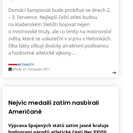
Domácí šampionát bude probíhat ve dnech 2.
– 3. července. Nejlepší čeští atleti budou
na kladenském Sletišti bojovat nejen
o mistrovské tituly, ale i o limity na mistrovství
světa, které se uskuteční v srpnu v Helsinkách.
Oba fakty slibují divácky atraktivní podívanou
a hodnotné atletické výkony.…
AKTUALITY
středa 23. listopadu 2011
Nejvíc medailí zatím nasbírali
Američané
Výprava Spojených států zatím jasně kraluje
hodnocení národů atletické části Her XXVIII.