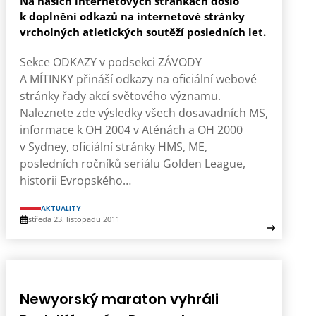
Na našich internetových stránkách došlo
k doplnění odkazů na internetové stránky
vrcholných atletických soutěží posledních let.
Sekce ODKAZY v podsekci ZÁVODY
A MÍTINKY přináší odkazy na oficiální webové
stránky řady akcí světového významu.
Naleznete zde výsledky všech dosavadních MS,
informace k OH 2004 v Aténách a OH 2000
v Sydney, oficiální stránky HMS, ME,
posledních ročníků seriálu Golden League,
historii Evropského…
AKTUALITY
středa 23. listopadu 2011
Newyorský maraton vyhráli