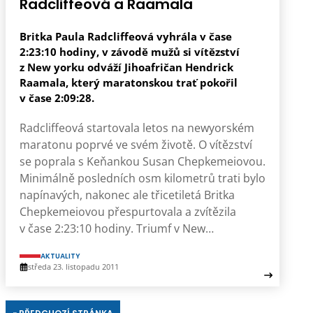
Radcliffeová a Raamala
Britka Paula Radcliffeová vyhrála v čase
2:23:10 hodiny, v závodě mužů si vítězství
z New yorku odváží Jihoafričan Hendrick
Raamala, který maratonskou trať pokořil
v čase 2:09:28.
Radcliffeová startovala letos na newyorském
maratonu poprvé ve svém životě. O vítězství
se poprala s Keňankou Susan Chepkemeiovou.
Minimálně posledních osm kilometrů trati bylo
napínavých, nakonec ale třicetiletá Britka
Chepkemeiovou přespurtovala a zvítězila
v čase 2:23:10 hodiny. Triumf v New…
AKTUALITY
středa 23. listopadu 2011