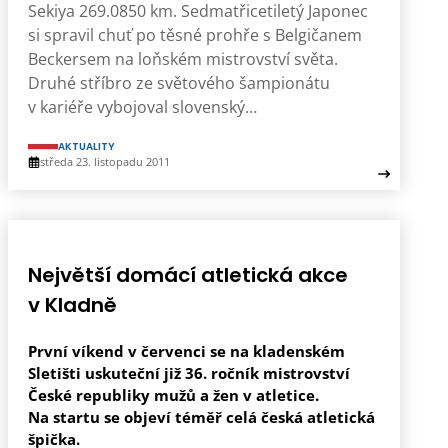
Sekiya 269.0850 km. Sedmatřicetiletý Japonec
si spravil chuť po těsné prohře s Belgičanem
Beckersem na loňském mistrovství světa.
Druhé stříbro ze světového šampionátu
v kariéře vybojoval slovenský…
AKTUALITY
středa 23. listopadu 2011
Největší domácí atletická akce
v Kladně
První víkend v červenci se na kladenském
Sletišti uskuteční již 36. ročník mistrovství
České republiky mužů a žen v atletice.
Na startu se objeví téměř celá česká atletická
špička.