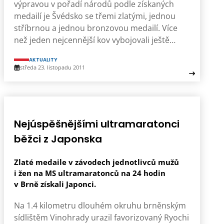
výpravou v pořadí národů podle získaných
medailí je Švédsko se třemi zlatými, jednou
stříbrnou a jednou bronzovou medailí. Více
než jeden nejcennější kov vybojovali ještě…
AKTUALITY
středa 23. listopadu 2011
Nejúspěšnějšími ultramaratonci
běžci z Japonska
Zlaté medaile v závodech jednotlivců mužů
i žen na MS ultramaratonců na 24 hodin
v Brně získali Japonci.
Na 1.4 kilometru dlouhém okruhu brněnským
sídlištěm Vinohrady urazil favorizovaný Ryochi