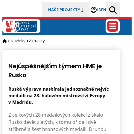
IS
EN
NAŠE PROJEKTY
Novinky
Aktuality
Nejúspěšnějším týmem HME je
Rusko
Ruská výprava nasbírala jednoznačně nejvíc
medailí na 28. halovém mistrovství Evropy
v Madridu.
Z celkových 28 medailových kolekcí získalo
Rusko devět zlatých, k tomu přidali dvě
stříbrné a šest bronzových medailí. Druhou