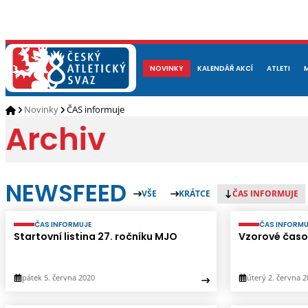
NOVINKY
O NÁS
ČLENOVÉ
KALENDÁŘ AKCÍ
DOKUMENTY
ATLETI
REP
Novinky
ČAS informuje
Archiv
NEWSFEED
VŠE
KRÁTCE
ČAS INFORMUJE
ČAS INFORMUJE
ČAS INFORMU
Startovní listina 27. ročníku MJO
Vzorové časo
pátek 5. června 2020
úterý 2. června 