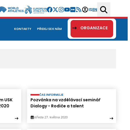
IS
EN
ORGANIZACE
KONTAKTY
PŘIDEJ SE K NÁM
ČAS INFORMUJE
ům USK
Pozvánka na vzdělávací seminář
 2020
Dialogy - Rodiče a talent
středa 27. května 2020