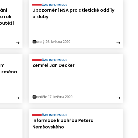
ČAS INFORMUJE
ání
Upozornění NSA pro atletické oddíly
o rok
a kluby
soutěží
úterý 26. května 2020
ČAS INFORMUJE
em
Zemřel Jan Decker
 - změna
neděle 17. května 2020
ČAS INFORMUJE
Informace k pohřbu Petera
Nemšovského