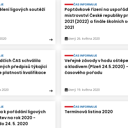
JE
ČAS INFORMUJE
ělení ligových soutěží
Poptávkové řízení na uspořád
mistrovství České republiky pr
2021 (2022) a finále školních 
2021
 2020
úterý 26. května 2020
JE
ČAS INFORMUJE
dčích ČAS schválila
Veřejné závody v hodu oštěp
tných předpisů týkající
a kladivem (Plzeň 24.5.2020)
 platnosti kvalifikace
časového pořadu
a 2020
úterý 19. května 2020
JE
ČAS INFORMUJE
a k pořádání ligových
Termínová listina 2020
tev na rok 2020 -
do 24. 5. 2020