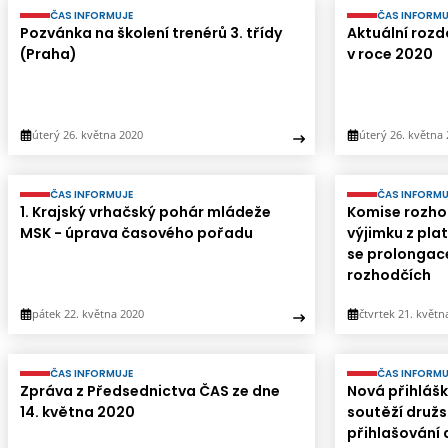
ČAS INFORMUJE
ČAS INFORMU
Pozvánka na školení trenérů 3. třídy
Aktuální rozd
(Praha)
v roce 2020
úterý 26. května 2020
úterý 26. května
ČAS INFORMUJE
ČAS INFORMU
1. Krajský vrhačský pohár mládeže
Komise rozho
MSK - úprava časového pořadu
výjimku z pla
se prolongace
rozhodčích
pátek 22. května 2020
čtvrtek 21. květn
ČAS INFORMUJE
ČAS INFORMU
Zpráva z Předsednictva ČAS ze dne
Nová přihlášk
14. května 2020
soutěží družs
přihlašování 