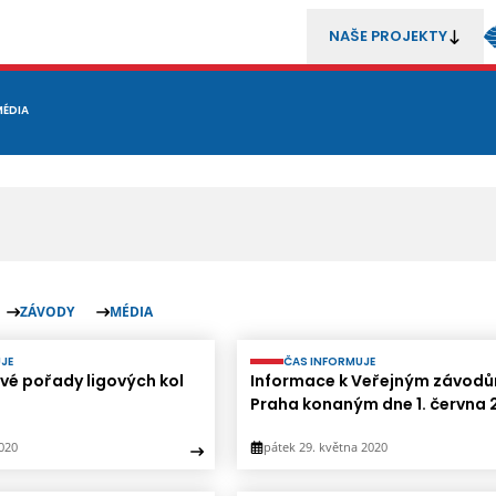
NAŠE PROJEKTY
REZENTACE
MÉDIA
MLÁDEŽ
METODIKA A TRENÉŘI
SOUTĚŽE A ROZHODČÍ
ZÁVODY
MÉDIA
JE
ČAS INFORMUJE
vé pořady ligových kol
Informace k Veřejným závod
Praha konaným dne 1. června
2020
pátek 29. května 2020