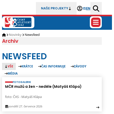
IS
EN
NAŠE PROJEKTY
Novinky
Newsfeed
Archiv
NEWSFEED
VŠE
KRÁTCE
ČAS INFORMUJE
ZÁVODY
MÉDIA
FOTOGALERIE
MČR mužů a žen - neděle (Matyáš Klápa)
foto: ČAS - Matyáš Klápa
pondělí 27. července 2026