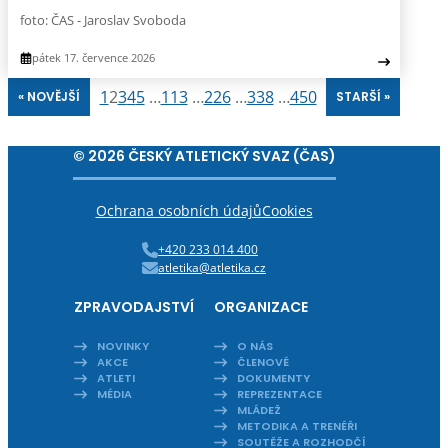
foto: ČAS - Jaroslav Svoboda
pátek 17. července 2026
1
2
3
4
5
…
113
…
226
…
338
…
450
« NOVĚJŠÍ
STARŠÍ »
© 2026 ČESKÝ ATLETICKÝ SVAZ (ČAS)
Ochrana osobních údajů
Cookies
+420 233 014 400
atletika@atletika.cz
ZPRAVODAJSTVÍ
ORGANIZACE
NOVINKY
O NÁS
AKCE
ČLENOVÉ
ATLETI
DOKUMENTY
MÉDIA
REPREZENTACE
MLÁDEŽ
METODIKA A TRENÉŘI
SOUTĚŽE A ROZHODČÍ