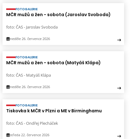
FOTOGALERIE
MČR mužů a žen - sobota (Jaroslav Svoboda)
foto: ČAS - Jaroslav Svoboda
neděle 26. července 2026
FOTOGALERIE
MČR mužů a žen - sobota (Matyáš Klápa)
foto: ČAS - Matyáš Klápa
neděle 26. července 2026
FOTOGALERIE
Tiskovka k MČR v Plzni a ME v Birminghamu
foto: ČAS - Ondřej Plecháček
středa 22. července 2026