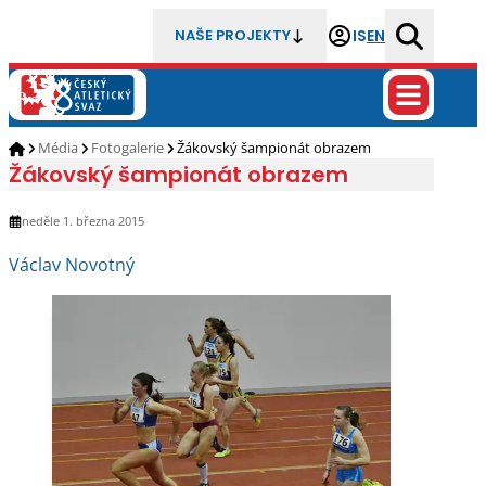
IS
EN
NAŠE PROJEKTY
Média
Fotogalerie
Žákovský šampionát obrazem
Žákovský šampionát obrazem
neděle 1. března 2015
Václav Novotný