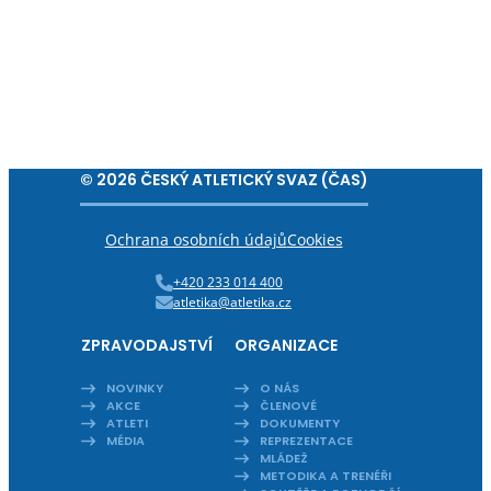
© 2026 ČESKÝ ATLETICKÝ SVAZ (ČAS)
Ochrana osobních údajů
Cookies
+420 233 014 400
atletika@atletika.cz
ZPRAVODAJSTVÍ
ORGANIZACE
NOVINKY
O NÁS
AKCE
ČLENOVÉ
ATLETI
DOKUMENTY
MÉDIA
REPREZENTACE
MLÁDEŽ
METODIKA A TRENÉŘI