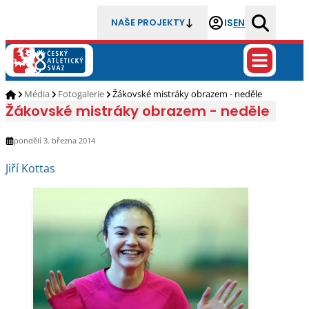
IS
EN
NAŠE PROJEKTY
Média
Fotogalerie
Žákovské mistráky obrazem - neděle
Žákovské mistráky obrazem - neděle
pondělí 3. března 2014
Jiří Kottas