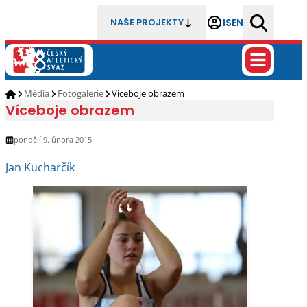
IS
EN
NAŠE PROJEKTY
Média
Fotogalerie
Víceboje obrazem
Víceboje obrazem
pondělí 9. února 2015
Jan Kucharčík