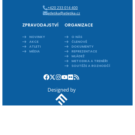
+420 233 014 400
atletika@atletika.cz
ZPRAVODAJSTVÍ
ORGANIZACE
NOVINKY
O NÁS
AKCE
ČLENOVÉ
ATLETI
DOKUMENTY
MÉDIA
REPREZENTACE
MLÁDEŽ
METODIKA A TRENÉŘI
SOUTĚŽE A ROZHODČÍ
Designed by