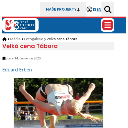
IS
EN
NAŠE PROJEKTY
Média
Fotogalerie
Velká cena Tábora
Velká cena Tábora
úterý 14. července 2020
Eduard Erben