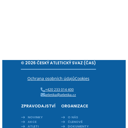
© 2026 ČESKÝ ATLETICKÝ SVAZ (ČAS)
Ochrana osobních údajů
Cookies
+420 233 014 400
atletika@atletika.cz
ZPRAVODAJSTVÍ
ORGANIZACE
NOVINKY
O NÁS
AKCE
ČLENOVÉ
ATLETI
DOKUMENTY