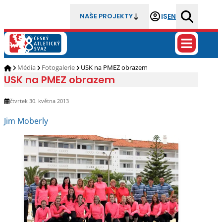
IS
EN
NAŠE PROJEKTY
Média
Fotogalerie
USK na PMEZ obrazem
USK na PMEZ obrazem
čtvrtek 30. května 2013
Jim Moberly