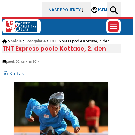
IS
EN
NAŠE PROJEKTY
Média
Fotogalerie
TNT Express podle Kottase, 2. den
TNT Express podle Kottase, 2. den
pátek 20. června 2014
Jiří Kottas