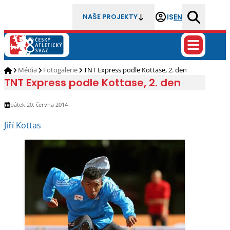
IS
EN
NAŠE PROJEKTY
Média
Fotogalerie
TNT Express podle Kottase, 2. den
TNT Express podle Kottase, 2. den
pátek 20. června 2014
Jiří Kottas