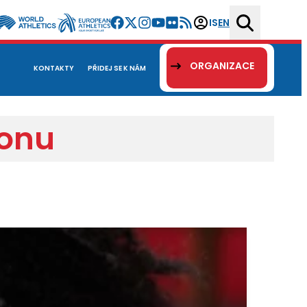
IS
EN
ORGANIZACE
KONTAKTY
PŘIDEJ SE K NÁM
tonu