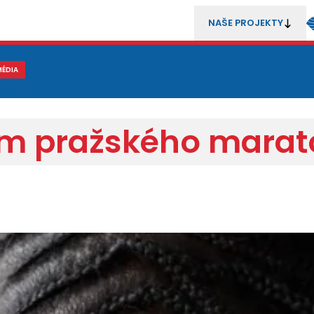
NAŠE PROJEKTY
REZENTACE
MÉDIA
MLÁDEŽ
METODIKA A TRENÉŘI
SOUTĚŽE A ROZHODČÍ
kem pražského mara