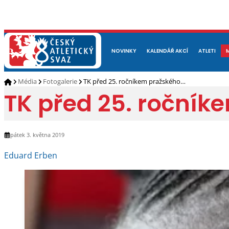
NOVINKY
O NÁS
ČLENOVÉ
KALENDÁŘ AKCÍ
DOKUMENTY
ATLETI
REP
Média
Fotogalerie
TK před 25. ročníkem pražského…
TK před 25. roční
pátek 3. května 2019
Eduard Erben