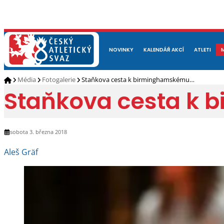
NOVINKY
O NÁS
ČLENOVÉ
KALENDÁŘ AKCÍ
DOKUMENTY
ATLETI
REP
Média
Fotogalerie
Staňkova cesta k birminghamskému…
Staňkova cesta k
sobota 3. března 2018
Aleš Gräf