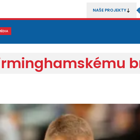
NAŠE PROJEKTY
REZENTACE
MÉDIA
MLÁDEŽ
METODIKA A TRENÉŘI
SOUTĚŽE A ROZHODČÍ
 birminghamskému b