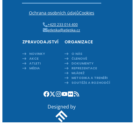
Ochrana osobních údajů
Cookies
+420 233 014 400
atletika@atletika.cz
ZPRAVODAJSTVÍ
ORGANIZACE
NOVINKY
O NÁS
AKCE
ČLENOVÉ
ATLETI
DOKUMENTY
MÉDIA
REPREZENTACE
MLÁDEŽ
METODIKA A TRENÉŘI
SOUTĚŽE A ROZHODČÍ
Designed by