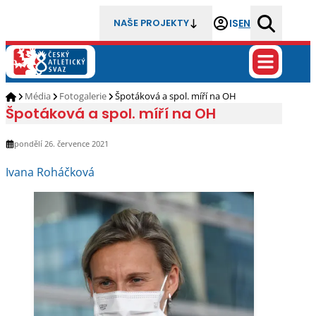
IS
EN
NAŠE PROJEKTY
Média
Fotogalerie
Špotáková a spol. míří na OH
Špotáková a spol. míří na OH
pondělí 26. července 2021
Ivana Roháčková