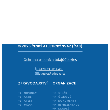
© 2026 ČESKÝ ATLETICKÝ SVAZ (ČAS)
Ochrana osobních údajů
Cookies
+420 233 014 400
atletika@atletika.cz
ZPRAVODAJSTVÍ
ORGANIZACE
NOVINKY
O NÁS
AKCE
ČLENOVÉ
ATLETI
DOKUMENTY
MÉDIA
REPREZENTACE
MLÁDEŽ