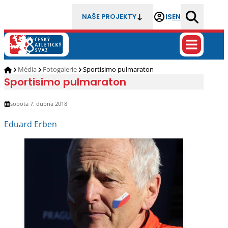
IS
EN
NAŠE PROJEKTY
Média
Fotogalerie
Sportisimo pulmaraton
Sportisimo pulmaraton
sobota 7. dubna 2018
Eduard Erben