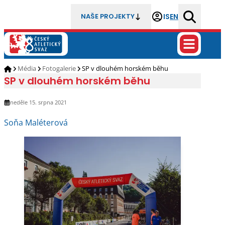
IS
EN
NAŠE PROJEKTY
Média
Fotogalerie
SP v dlouhém horském běhu
SP v dlouhém horském běhu
neděle 15. srpna 2021
Soňa Maléterová