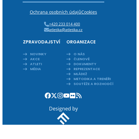
Ochrana osobních údajů
Cookies
+420 233 014 400
atletika@atletika.cz
ZPRAVODAJSTVÍ
ORGANIZACE
NOVINKY
O NÁS
AKCE
ČLENOVÉ
ATLETI
DOKUMENTY
MÉDIA
REPREZENTACE
MLÁDEŽ
METODIKA A TRENÉŘI
SOUTĚŽE A ROZHODČÍ
Designed by