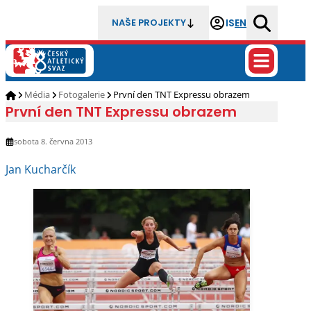
IS
EN
NAŠE PROJEKTY
Média
Fotogalerie
První den TNT Expressu obrazem
První den TNT Expressu obrazem
sobota 8. června 2013
Jan Kucharčík