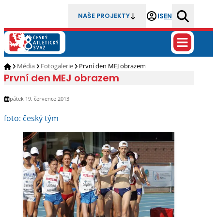
IS
EN
NAŠE PROJEKTY
Média
Fotogalerie
První den MEJ obrazem
První den MEJ obrazem
pátek 19. července 2013
foto: český tým