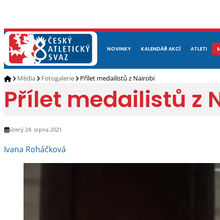
NOVINKY
O NÁS
ČLENOVÉ
KALENDÁŘ AKCÍ
DOKUMENTY
ATLETI
REP
Média
Fotogalerie
Přílet medailistů z Nairobi
Přílet medailistů z 
úterý 24. srpna 2021
Ivana Roháčková