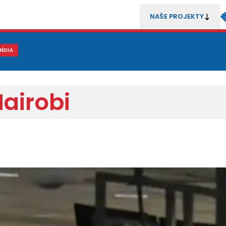
NAŠE PROJEKTY
REZENTACE
MÉDIA
MLÁDEŽ
METODIKA A TRENÉŘI
SOUTĚŽE A ROZHODČÍ
Nairobi