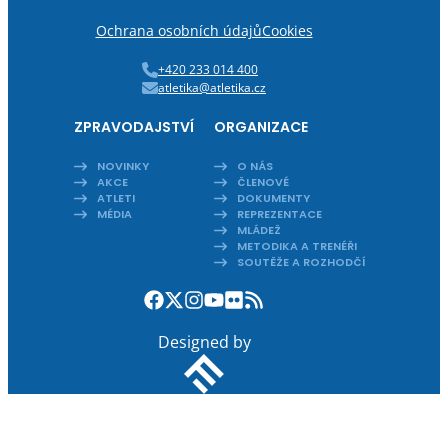
Ochrana osobních údajů
Cookies
+420 233 014 400
atletika@atletika.cz
ZPRAVODAJSTVÍ
ORGANIZACE
NOVINKY
O NÁS
AKCE
ČLENOVÉ
ATLETI
DOKUMENTY
MÉDIA
REPREZENTACE
MLÁDEŽ
METODIKA A TRENÉŘI
SOUTĚŽE A ROZHODČÍ
Designed by