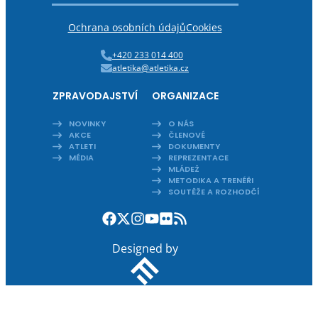
Ochrana osobních údajů
Cookies
+420 233 014 400
atletika@atletika.cz
ZPRAVODAJSTVÍ
ORGANIZACE
NOVINKY
O NÁS
AKCE
ČLENOVÉ
ATLETI
DOKUMENTY
MÉDIA
REPREZENTACE
MLÁDEŽ
METODIKA A TRENÉŘI
SOUTĚŽE A ROZHODČÍ
Designed by