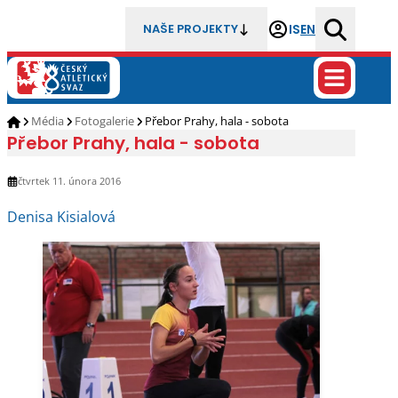
IS
EN
NAŠE PROJEKTY
Média
Fotogalerie
Přebor Prahy, hala - sobota
Přebor Prahy, hala - sobota
čtvrtek 11. února 2016
Denisa Kisialová