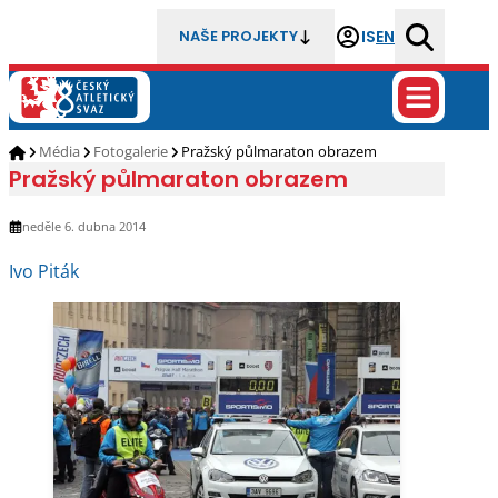
IS
EN
NAŠE PROJEKTY
Média
Fotogalerie
Pražský půlmaraton obrazem
Pražský půlmaraton obrazem
neděle 6. dubna 2014
Ivo Piták