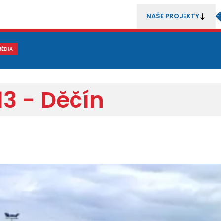
NAŠE PROJEKTY
REZENTACE
MÉDIA
MLÁDEŽ
METODIKA A TRENÉŘI
SOUTĚŽE A ROZHODČÍ
3 - Děčín