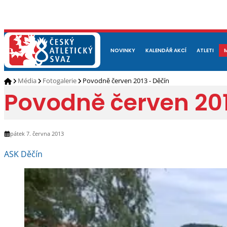
NOVINKY
O NÁS
ČLENOVÉ
KALENDÁŘ AKCÍ
DOKUMENTY
ATLETI
REP
Média
Fotogalerie
Povodně červen 2013 - Děčín
Povodně červen 201
pátek 7. června 2013
ASK Děčín