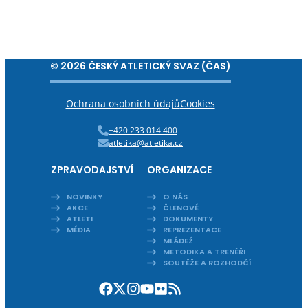
© 2026 ČESKÝ ATLETICKÝ SVAZ (ČAS)
Ochrana osobních údajů
Cookies
+420 233 014 400
atletika@atletika.cz
ZPRAVODAJSTVÍ
ORGANIZACE
NOVINKY
O NÁS
AKCE
ČLENOVÉ
ATLETI
DOKUMENTY
MÉDIA
REPREZENTACE
MLÁDEŽ
METODIKA A TRENÉŘI
SOUTĚŽE A ROZHODČÍ