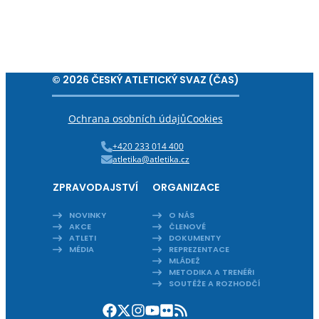
© 2026 ČESKÝ ATLETICKÝ SVAZ (ČAS)
Ochrana osobních údajů
Cookies
+420 233 014 400
atletika@atletika.cz
ZPRAVODAJSTVÍ
ORGANIZACE
NOVINKY
O NÁS
AKCE
ČLENOVÉ
ATLETI
DOKUMENTY
MÉDIA
REPREZENTACE
MLÁDEŽ
METODIKA A TRENÉŘI
SOUTĚŽE A ROZHODČÍ