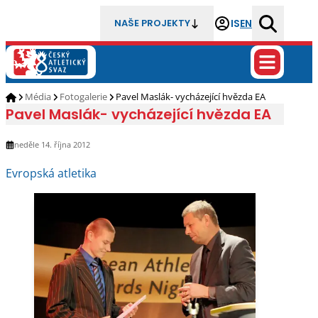
IS
EN
NAŠE PROJEKTY
Média
Fotogalerie
Pavel Maslák- vycházející hvězda EA
Pavel Maslák- vycházející hvězda EA
neděle 14. října 2012
Evropská atletika