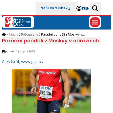
IS
EN
NAŠE PROJEKTY
Média
Fotogalerie
Parádní pondělí z Moskvy v…
Parádní pondělí z Moskvy v obrázcích
pondělí 12. srpna 2013
Aleš Gräf, www.graf.cz