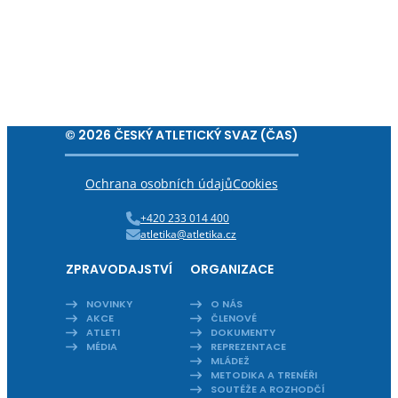
© 2026 ČESKÝ ATLETICKÝ SVAZ (ČAS)
Ochrana osobních údajů
Cookies
+420 233 014 400
atletika@atletika.cz
ZPRAVODAJSTVÍ
ORGANIZACE
NOVINKY
O NÁS
AKCE
ČLENOVÉ
ATLETI
DOKUMENTY
MÉDIA
REPREZENTACE
MLÁDEŽ
METODIKA A TRENÉŘI
SOUTĚŽE A ROZHODČÍ