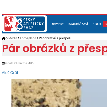
NOVINKY
O NÁS
ČLENOVÉ
KALENDÁŘ AKCÍ
DOKUMENTY
ATLETI
REP
Média
Fotogalerie
Pár obrázků z přespolí
Pár obrázků z přesp
sobota 21. března 2015
Aleš Gräf