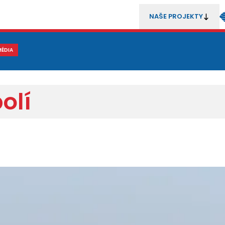
NAŠE PROJEKTY
REZENTACE
MÉDIA
MLÁDEŽ
METODIKA A TRENÉŘI
SOUTĚŽE A ROZHODČÍ
olí