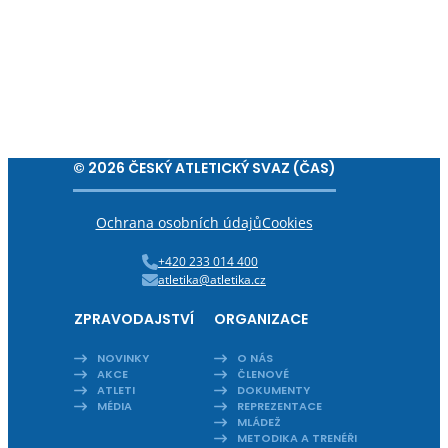
© 2026 ČESKÝ ATLETICKÝ SVAZ (ČAS)
Ochrana osobních údajů
Cookies
+420 233 014 400
atletika@atletika.cz
ZPRAVODAJSTVÍ
ORGANIZACE
NOVINKY
O NÁS
AKCE
ČLENOVÉ
ATLETI
DOKUMENTY
MÉDIA
REPREZENTACE
MLÁDEŽ
METODIKA A TRENÉŘI