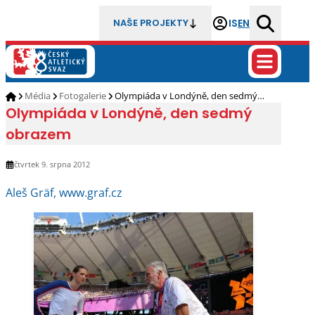
IS
EN
NAŠE PROJEKTY
Média
Fotogalerie
Olympiáda v Londýně, den sedmý…
Olympiáda v Londýně, den sedmý
obrazem
čtvrtek 9. srpna 2012
Aleš Gräf, www.graf.cz