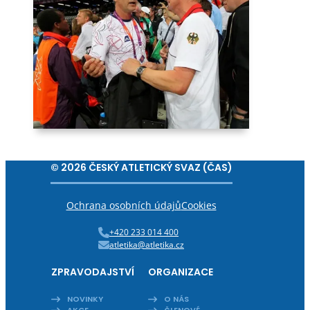
© 2026 ČESKÝ ATLETICKÝ SVAZ (ČAS)
Ochrana osobních údajů
Cookies
+420 233 014 400
atletika@atletika.cz
ZPRAVODAJSTVÍ
ORGANIZACE
NOVINKY
O NÁS