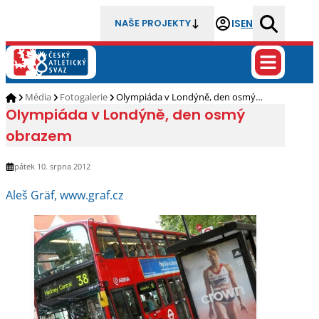
IS
EN
NAŠE PROJEKTY
Média
Fotogalerie
Olympiáda v Londýně, den osmý…
Olympiáda v Londýně, den osmý
obrazem
pátek 10. srpna 2012
Aleš Gräf, www.graf.cz