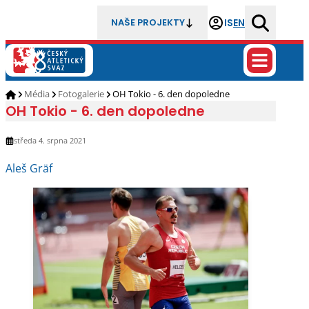
IS
EN
NAŠE PROJEKTY
Média
Fotogalerie
OH Tokio - 6. den dopoledne
OH Tokio - 6. den dopoledne
středa 4. srpna 2021
Aleš Gräf