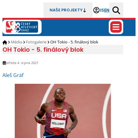
IS
EN
NAŠE PROJEKTY
Média
Fotogalerie
OH Tokio - 5. finálový blok
OH Tokio - 5. finálový blok
středa 4. srpna 2021
Aleš Gräf