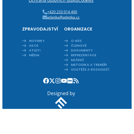
Ochrana osobních údajů
Cookies
+420 233 014 400
atletika@atletika.cz
ZPRAVODAJSTVÍ
ORGANIZACE
NOVINKY
O NÁS
AKCE
ČLENOVÉ
ATLETI
DOKUMENTY
MÉDIA
REPREZENTACE
MLÁDEŽ
METODIKA A TRENÉŘI
SOUTĚŽE A ROZHODČÍ
Designed by