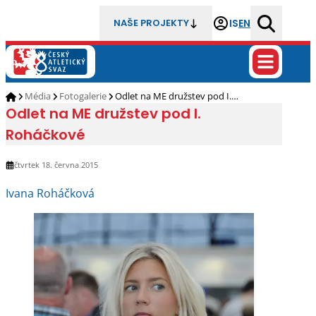
IS
EN
NAŠE PROJEKTY
Média
Fotogalerie
Odlet na ME družstev pod I.…
Odlet na ME družstev pod I.
Roháčkové
čtvrtek 18. června 2015
Ivana Roháčková