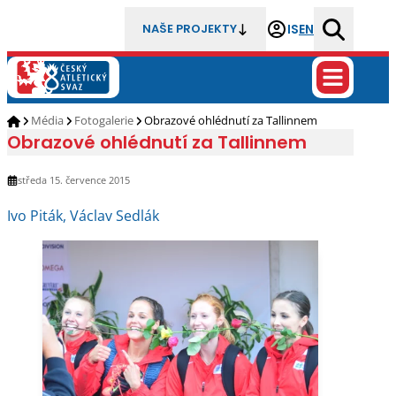
IS
EN
NAŠE PROJEKTY
Média
Fotogalerie
Obrazové ohlédnutí za Tallinnem
Obrazové ohlédnutí za Tallinnem
středa 15. července 2015
Ivo Piták, Václav Sedlák