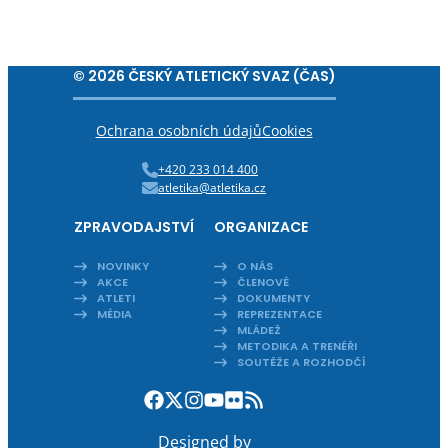
© 2026 ČESKÝ ATLETICKÝ SVAZ (ČAS)
Ochrana osobních údajů
Cookies
+420 233 014 400
atletika@atletika.cz
ZPRAVODAJSTVÍ
ORGANIZACE
NOVINKY
O NÁS
AKCE
ČLENOVÉ
ATLETI
DOKUMENTY
MÉDIA
REPREZENTACE
MLÁDEŽ
METODIKA A TRENÉŘI
SOUTĚŽE A ROZHODČÍ
Designed by