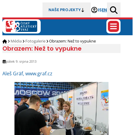
IS
EN
NAŠE PROJEKTY
Média
Fotogalerie
Obrazem: Než to vypukne
Obrazem: Než to vypukne
pátek 9. srpna 2013
Aleš Gräf, www.graf.cz