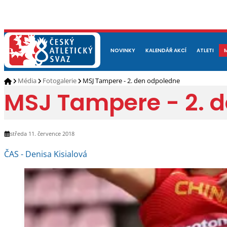
NOVINKY
O NÁS
ČLENOVÉ
KALENDÁŘ AKCÍ
DOKUMENTY
ATLETI
REP
Média
Fotogalerie
MSJ Tampere - 2. den odpoledne
MSJ Tampere - 2. 
středa 11. července 2018
ČAS - Denisa Kisialová