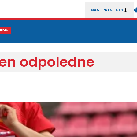
NAŠE PROJEKTY
REZENTACE
MÉDIA
MLÁDEŽ
METODIKA A TRENÉŘI
SOUTĚŽE A ROZHODČÍ
den odpoledne