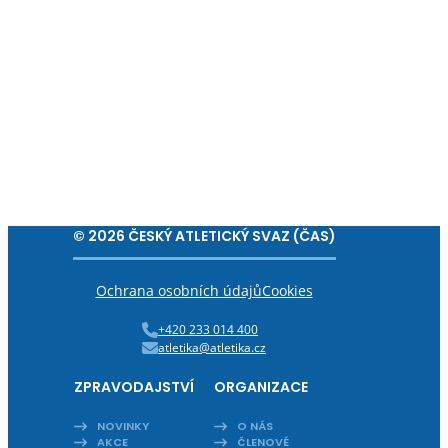
© 2026 ČESKÝ ATLETICKÝ SVAZ (ČAS)
Ochrana osobních údajů
Cookies
+420 233 014 400
atletika@atletika.cz
ZPRAVODAJSTVÍ
ORGANIZACE
NOVINKY
O NÁS
AKCE
ČLENOVÉ