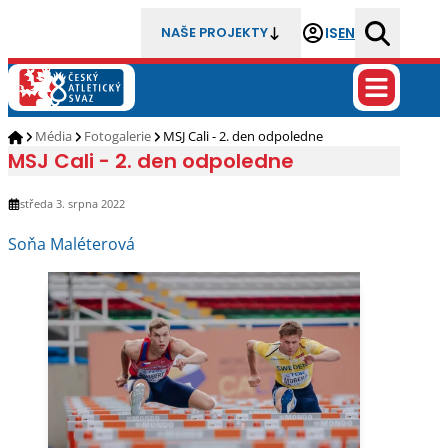
IS
EN
NAŠE PROJEKTY
Média
Fotogalerie
MSJ Cali - 2. den odpoledne
MSJ Cali - 2. den odpoledne
středa 3. srpna 2022
Soňa Maléterová