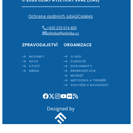
© 2026 ČESKÝ ATLETICKÝ SVAZ (ČAS)
Ochrana osobních údajů
Cookies
+420 233 014 400
atletika@atletika.cz
ZPRAVODAJSTVÍ
ORGANIZACE
NOVINKY
O NÁS
AKCE
ČLENOVÉ
ATLETI
DOKUMENTY
MÉDIA
REPREZENTACE
MLÁDEŽ
METODIKA A TRENÉŘI
SOUTĚŽE A ROZHODČÍ
Designed by