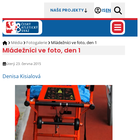
IS
EN
NAŠE PROJEKTY
Média
Fotogalerie
Mládežníci ve foto, den 1
Mládežníci ve foto, den 1
úterý 23. června 2015
Denisa Kisialová