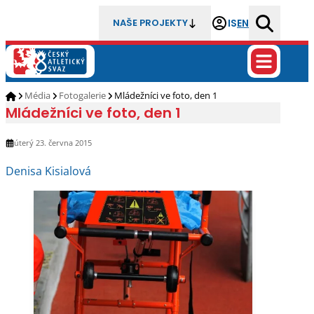
IS
EN
NAŠE PROJEKTY
Média
Fotogalerie
Mládežníci ve foto, den 1
Mládežníci ve foto, den 1
úterý 23. června 2015
Denisa Kisialová