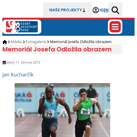
IS
EN
NAŠE PROJEKTY
Média
Fotogalerie
Memoriál Josefa Odložila obrazem
Memoriál Josefa Odložila obrazem
úterý 11. června 2013
Jan Kucharčík